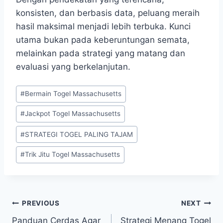
konsisten, dan berbasis data, peluang meraih
hasil maksimal menjadi lebih terbuka. Kunci
utama bukan pada keberuntungan semata,
melainkan pada strategi yang matang dan
evaluasi yang berkelanjutan.
Post
#
Bermain Togel Massachusetts
Tags:
#
Jackpot Togel Massachusetts
#
STRATEGI TOGEL PALING TAJAM
#
Trik Jitu Togel Massachusetts
Post
PREVIOUS
NEXT
Panduan Cerdas Agar
Strategi Menang Togel