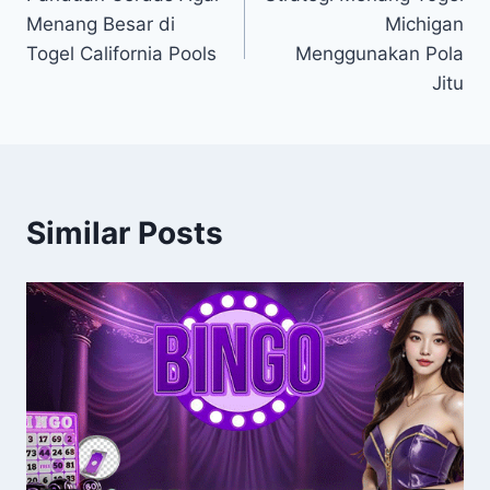
navigation
Menang Besar di
Michigan
Togel California Pools
Menggunakan Pola
Jitu
Similar Posts