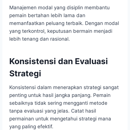
Manajemen modal yang disiplin membantu
pemain bertahan lebih lama dan
memanfaatkan peluang terbaik. Dengan modal
yang terkontrol, keputusan bermain menjadi
lebih tenang dan rasional.
Konsistensi dan Evaluasi
Strategi
Konsistensi dalam menerapkan strategi sangat
penting untuk hasil jangka panjang. Pemain
sebaiknya tidak sering mengganti metode
tanpa evaluasi yang jelas. Catat hasil
permainan untuk mengetahui strategi mana
yang paling efektif.