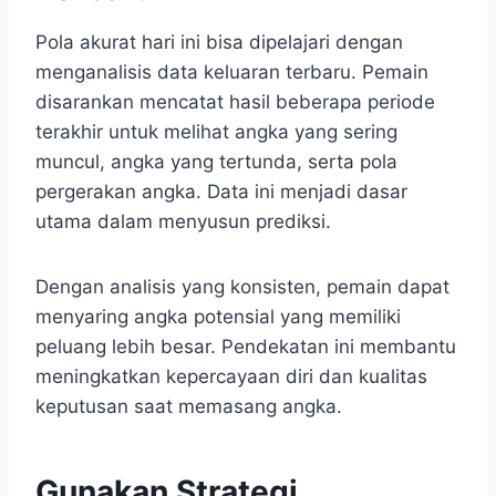
Pola akurat hari ini bisa dipelajari dengan
menganalisis data keluaran terbaru. Pemain
disarankan mencatat hasil beberapa periode
terakhir untuk melihat angka yang sering
muncul, angka yang tertunda, serta pola
pergerakan angka. Data ini menjadi dasar
utama dalam menyusun prediksi.
Dengan analisis yang konsisten, pemain dapat
menyaring angka potensial yang memiliki
peluang lebih besar. Pendekatan ini membantu
meningkatkan kepercayaan diri dan kualitas
keputusan saat memasang angka.
Gunakan Strategi