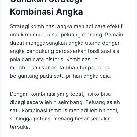
Kombinasi Angka
Strategi kombinasi angka menjadi cara efektif
untuk memperbesar peluang menang. Pemain
dapat menggabungkan angka utama dengan
angka pendukung berdasarkan hasil analisis
pola dan data historis. Kombinasi ini
memberikan variasi taruhan tanpa harus
bergantung pada satu pilihan angka saja.
Dengan kombinasi yang tepat, risiko bisa
dibagi secara lebih seimbang. Peluang salah
satu kombinasi tembus menjadi lebih tinggi,
sehingga potensi menang besar semakin
terbuka.