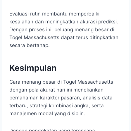
Evaluasi rutin membantu memperbaiki
kesalahan dan meningkatkan akurasi prediksi.
Dengan proses ini, peluang menang besar di
Togel Massachusetts dapat terus ditingkatkan
secara bertahap.
Kesimpulan
Cara menang besar di Togel Massachusetts
dengan pola akurat hari ini menekankan
pemahaman karakter pasaran, analisis data
terbaru, strategi kombinasi angka, serta
manajemen modal yang disiplin.
Dengan pendekatan yang terencana,