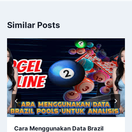
Similar Posts
Cara Menggunakan Data Brazil