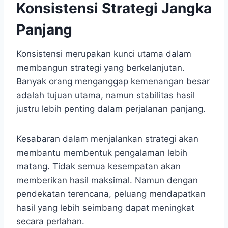
Konsistensi Strategi Jangka
Panjang
Konsistensi merupakan kunci utama dalam
membangun strategi yang berkelanjutan.
Banyak orang menganggap kemenangan besar
adalah tujuan utama, namun stabilitas hasil
justru lebih penting dalam perjalanan panjang.
Kesabaran dalam menjalankan strategi akan
membantu membentuk pengalaman lebih
matang. Tidak semua kesempatan akan
memberikan hasil maksimal. Namun dengan
pendekatan terencana, peluang mendapatkan
hasil yang lebih seimbang dapat meningkat
secara perlahan.