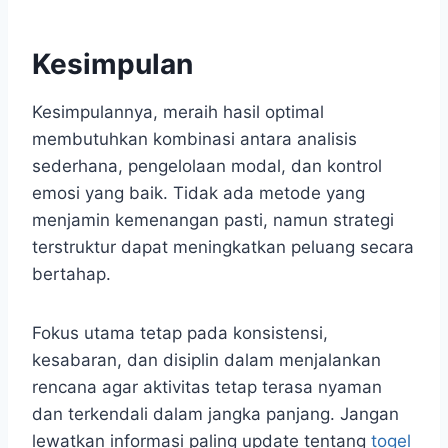
Kesimpulan
Kesimpulannya, meraih hasil optimal
membutuhkan kombinasi antara analisis
sederhana, pengelolaan modal, dan kontrol
emosi yang baik. Tidak ada metode yang
menjamin kemenangan pasti, namun strategi
terstruktur dapat meningkatkan peluang secara
bertahap.
Fokus utama tetap pada konsistensi,
kesabaran, dan disiplin dalam menjalankan
rencana agar aktivitas tetap terasa nyaman
dan terkendali dalam jangka panjang. Jangan
lewatkan informasi paling update tentang
togel