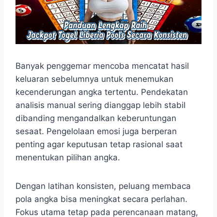
Banyak penggemar mencoba mencatat hasil
keluaran sebelumnya untuk menemukan
kecenderungan angka tertentu. Pendekatan
analisis manual sering dianggap lebih stabil
dibanding mengandalkan keberuntungan
sesaat. Pengelolaan emosi juga berperan
penting agar keputusan tetap rasional saat
menentukan pilihan angka.
Dengan latihan konsisten, peluang membaca
pola angka bisa meningkat secara perlahan.
Fokus utama tetap pada perencanaan matang,