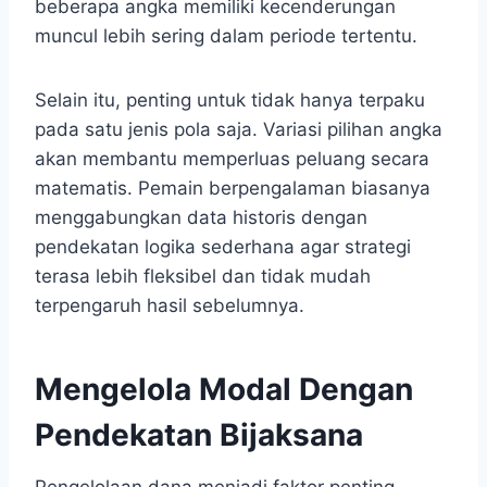
beberapa angka memiliki kecenderungan
muncul lebih sering dalam periode tertentu.
Selain itu, penting untuk tidak hanya terpaku
pada satu jenis pola saja. Variasi pilihan angka
akan membantu memperluas peluang secara
matematis. Pemain berpengalaman biasanya
menggabungkan data historis dengan
pendekatan logika sederhana agar strategi
terasa lebih fleksibel dan tidak mudah
terpengaruh hasil sebelumnya.
Mengelola Modal Dengan
Pendekatan Bijaksana
Pengelolaan dana menjadi faktor penting