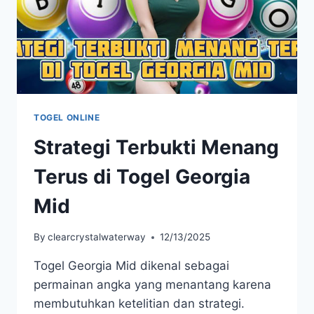
TOGEL ONLINE
Strategi Terbukti Menang
Terus di Togel Georgia
Mid
By
clearcrystalwaterway
12/13/2025
Togel Georgia Mid dikenal sebagai
permainan angka yang menantang karena
membutuhkan ketelitian dan strategi.