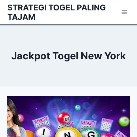
Skip
STRATEGI TOGEL PALING
to
TAJAM
content
Jackpot Togel New York