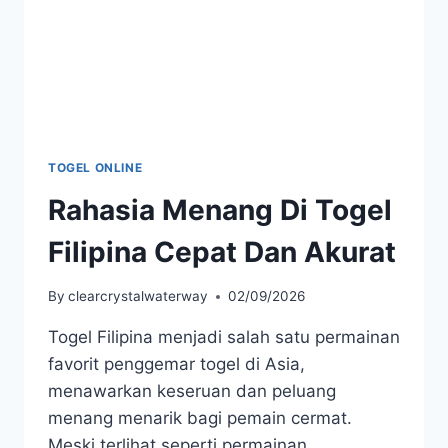
TOGEL ONLINE
Rahasia Menang Di Togel
Filipina Cepat Dan Akurat
By
clearcrystalwaterway
02/09/2026
Togel Filipina menjadi salah satu permainan
favorit penggemar togel di Asia,
menawarkan keseruan dan peluang
menang menarik bagi pemain cermat.
Meski terlihat seperti permainan