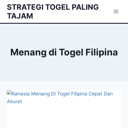
Skip
STRATEGI TOGEL PALING
to
TAJAM
content
Menang di Togel Filipina