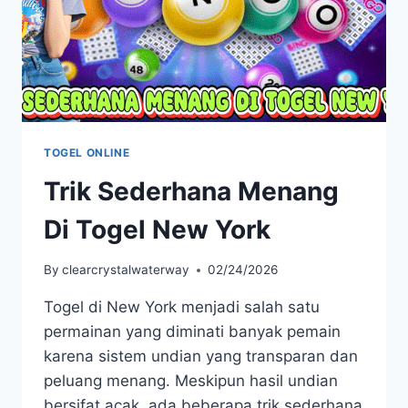
TOGEL ONLINE
Trik Sederhana Menang
Di Togel New York
By
clearcrystalwaterway
02/24/2026
Togel di New York menjadi salah satu
permainan yang diminati banyak pemain
karena sistem undian yang transparan dan
peluang menang. Meskipun hasil undian
bersifat acak, ada beberapa trik sederhana