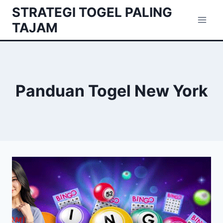
Skip
STRATEGI TOGEL PALING
to
TAJAM
content
Panduan Togel New York