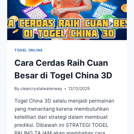
TOGEL ONLINE
Cara Cerdas Raih Cuan
Besar di Togel China 3D
By
clearcrystalwaterway
12/13/2025
Togel China 3D selalu menjadi permainan
yang menantang karena membutuhkan
ketelitian dan strategi dalam membuat
prediksi. Dibawah ini STRATEGI TOGEL
PALING TAJAM akan membahas cara