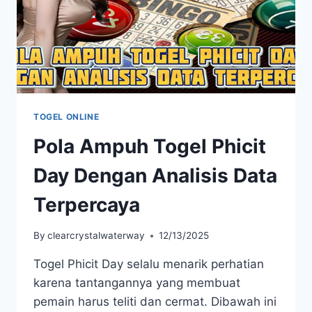
TOGEL ONLINE
Pola Ampuh Togel Phicit
Day Dengan Analisis Data
Terpercaya
By
clearcrystalwaterway
12/13/2025
Togel Phicit Day selalu menarik perhatian
karena tantangannya yang membuat
pemain harus teliti dan cermat. Dibawah ini