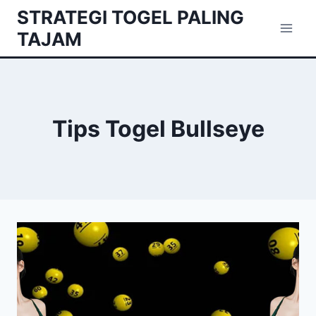
Skip
STRATEGI TOGEL PALING
to
TAJAM
content
Tips Togel Bullseye