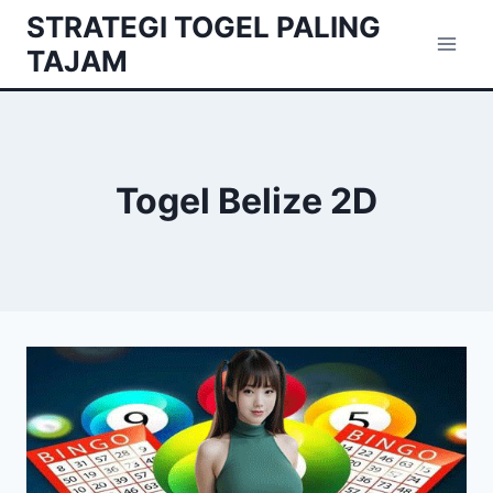
Skip
STRATEGI TOGEL PALING
to
TAJAM
content
Togel Belize 2D