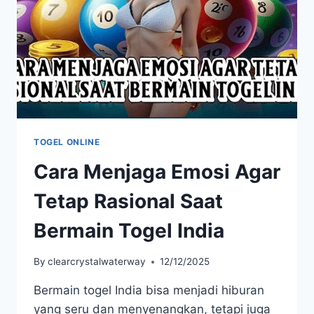
TOGEL ONLINE
Cara Menjaga Emosi Agar
Tetap Rasional Saat
Bermain Togel India
By
clearcrystalwaterway
12/12/2025
Bermain togel India bisa menjadi hiburan
yang seru dan menyenangkan, tetapi juga