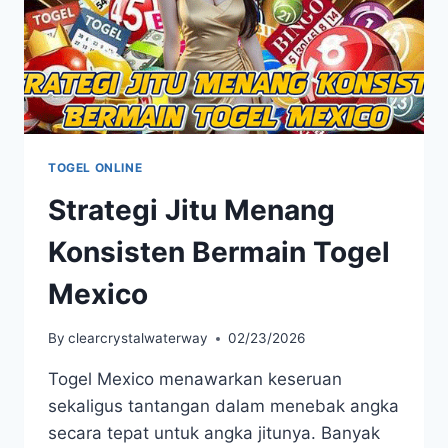
TOGEL ONLINE
Strategi Jitu Menang
Konsisten Bermain Togel
Mexico
By
clearcrystalwaterway
02/23/2026
Togel Mexico menawarkan keseruan
sekaligus tantangan dalam menebak angka
secara tepat untuk angka jitunya. Banyak