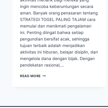
ingin mencoba keberuntungan secara
aman. Banyak orang penasaran tentang
STRATEGI TOGEL PALING TAJAM cara
memulai dan menikmati pengalaman
ini. Penting diingat bahwa setiap
pengundian bersifat acak, sehingga
tujuan terbaik adalah menjadikan
aktivitas ini hiburan, belajar disiplin, dan
mengelola dana dengan bijak. Dengan
pendekatan rasional,…
STRATEGI
READ MORE
AMPUH
MAIN
TOGEL
ONTARIO
CUAN
SETIAP