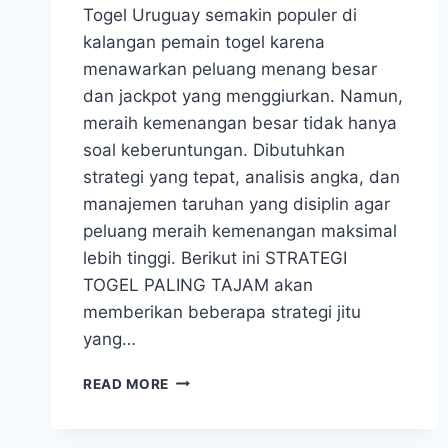
Togel Uruguay semakin populer di
kalangan pemain togel karena
menawarkan peluang menang besar
dan jackpot yang menggiurkan. Namun,
meraih kemenangan besar tidak hanya
soal keberuntungan. Dibutuhkan
strategi yang tepat, analisis angka, dan
manajemen taruhan yang disiplin agar
peluang meraih kemenangan maksimal
lebih tinggi. Berikut ini STRATEGI
TOGEL PALING TAJAM akan
memberikan beberapa strategi jitu
yang…
STRATEGI
READ MORE
JITU
MENDAPATKAN
KEMENANGAN