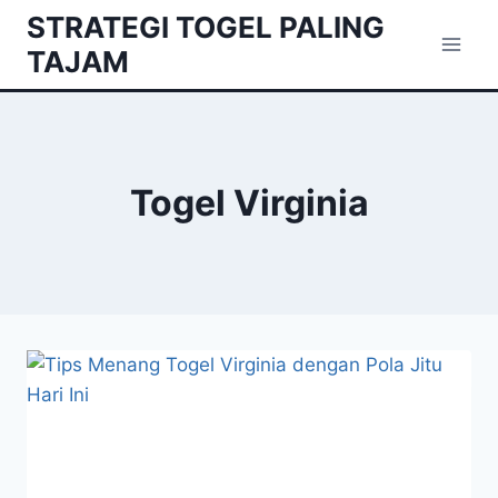
Skip
STRATEGI TOGEL PALING
to
TAJAM
content
Togel Virginia