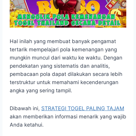
Hal inilah yang membuat banyak pengamat
tertarik mempelajari pola kemenangan yang
mungkin muncul dari waktu ke waktu. Dengan
pendekatan yang sistematis dan analitis,
pembacaan pola dapat dilakukan secara lebih
terstruktur untuk memahami kecenderungan
angka yang sering tampil.
Dibawah ini,
STRATEGI TOGEL PALING TAJAM
akan memberikan informasi menarik yang wajib
Anda ketahui.