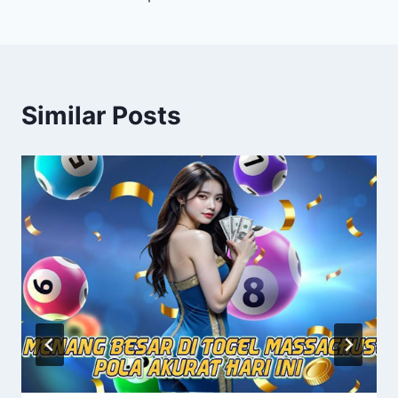
Similar Posts