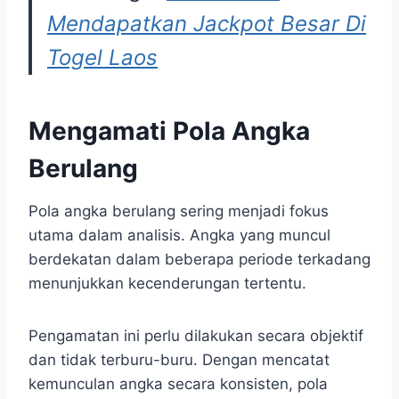
Mendapatkan Jackpot Besar Di
Togel Laos
Mengamati Pola Angka
Berulang
Pola angka berulang sering menjadi fokus
utama dalam analisis. Angka yang muncul
berdekatan dalam beberapa periode terkadang
menunjukkan kecenderungan tertentu.
Pengamatan ini perlu dilakukan secara objektif
dan tidak terburu-buru. Dengan mencatat
kemunculan angka secara konsisten, pola