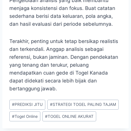
Pengelolaan analisis yang baik membantu
menjaga konsistensi dan fokus. Buat catatan
sederhana berisi data keluaran, pola angka,
dan hasil evaluasi dari periode sebelumnya.
Terakhir, penting untuk tetap bersikap realistis
dan terkendali. Anggap analisis sebagai
referensi, bukan jaminan. Dengan pendekatan
yang tenang dan terukur, peluang
mendapatkan cuan gede di Togel Kanada
dapat didekati secara lebih bijak dan
bertanggung jawab.
Post
#
PREDIKSI JITU
#
STRATEGI TOGEL PALING TAJAM
Tags:
#
Togel Online
#
TOGEL ONLINE AKURAT