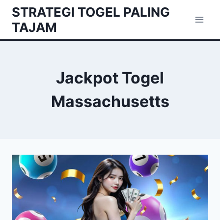
Skip
STRATEGI TOGEL PALING
to
TAJAM
content
Jackpot Togel
Massachusetts