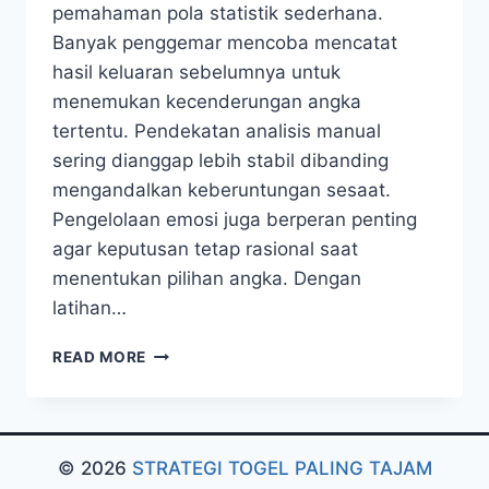
pemahaman pola statistik sederhana.
Banyak penggemar mencoba mencatat
hasil keluaran sebelumnya untuk
menemukan kecenderungan angka
tertentu. Pendekatan analisis manual
sering dianggap lebih stabil dibanding
mengandalkan keberuntungan sesaat.
Pengelolaan emosi juga berperan penting
agar keputusan tetap rasional saat
menentukan pilihan angka. Dengan
latihan…
PANDUAN
READ MORE
LENGKAP
RAIH
JACKPOT
TOGEL
© 2026
STRATEGI TOGEL PALING TAJAM
LIBERIA